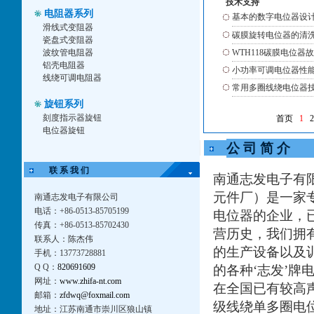
技术支持
电阻器系列
基本的数字电位器设
滑线式变阻器
碳膜旋转电位器的清
瓷盘式变阻器
波纹管电阻器
WTH118碳膜电位器
铝壳电阻器
小功率可调电位器性
线绕可调电阻器
常用多圈线绕电位器
旋钮系列
刻度指示器旋钮
首页
1
2
电位器旋钮
公 司 简 介
联 系 我 们
南通志发电子有
元件厂）是一家
南通志发电子有限公司
电话：+86-0513-85705199
电位器的企业，
传真：+86-0513-85702430
营历史，我们拥
联系人：陈杰伟
的生产设备以及
手机：13773728881
Q Q：
820691609
的各种‘志发’牌
网址：
www.zhifa-nt.com
在全国已有较高
邮箱：
zfdwq@foxmail.com
级线绕单多圈电
地址：江苏南通市崇川区狼山镇