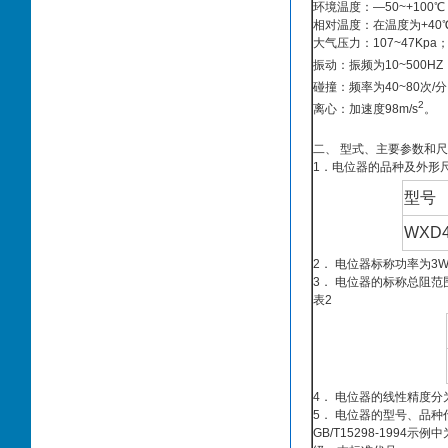
环境温度：—50~+100℃
相对温度：在温度为+40
大气压力：107~47Kpa
振动：振频为10~500HZ
碰撞：频率为40~80次/分
2
离心：加速度98m/s
。
二、 型式、主要参数和
1．电位器的品种及外形
型号
WXD4
2． 电位器标称功率为3
3． 电位器的标称总阻范围
表2
4． 电位器的线性精度分为±
5． 电位器的型号、品种代
GB/T15298-19