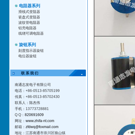
电阻器系列
滑线式变阻器
瓷盘式变阻器
波纹管电阻器
铝壳电阻器
线绕可调电阻器
旋钮系列
刻度指示器旋钮
电位器旋钮
联 系 我 们
南通志发电子有限公司
电话：+86-0513-85705199
传真：+86-0513-85702430
联系人：陈杰伟
手机：13773728881
Q Q：
820691609
网址：
www.zhifa-nt.com
邮箱：
zfdwq@foxmail.com
地址：江苏南通市崇川区狼山镇