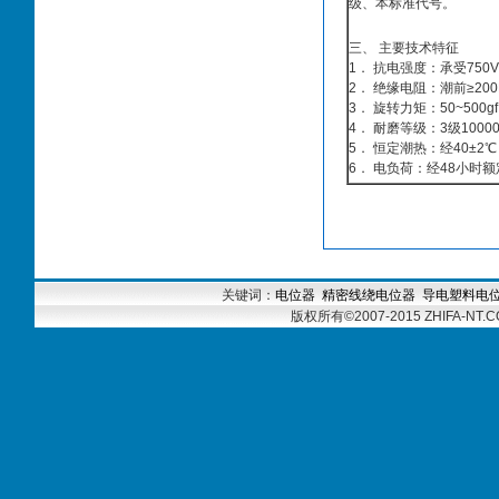
级、本标准代号。
三、 主要技术特征
1． 抗电强度：承受750
2． 绝缘电阻：潮前≥200
3． 旋转力矩：50~500g
4． 耐磨等级：3级1000
5． 恒定潮热：经40±2
6． 电负荷：经48小时
关键词：
电位器
精密线绕电位器
导电塑料电
版权所有
©
2007-2015 ZHIFA-NT.