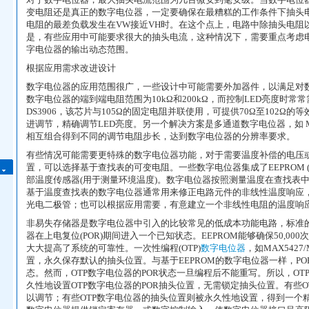
变电阻还是真正的数字电位器，一定要确保在最糟糕的工作条件下抽头电流
电阻的最差负载发生在VW接近VH时。在这个点上，电路中除抽头电阻
是，有些应用中可能要求很大的抽头电流，这种情况下，需要重点考虑
字电位器的输出动态范围。
根据应用需求改进设计
数字电位器的应用范围很广，一些设计中可能需要外加器件，以满足对数
数字电位器的端到端电阻范围为10kΩ和200kΩ，而控制LED亮度时
DS3906，该芯片与105Ω的固定电阻并联使用，可提供70Ω至102Ω的
进调节，精确调节LED亮度。另一个解决方案是多通道数字电位器，如 MAX
相互组合得到不同的调节电阻步长，达到数字电位器的分辨率要求。
有些情况可能需要更特殊的数字电位器功能，对于需要温度补偿的电压
置，可以选择基于查找表的可变电阻。一些数字电位器集成了EEPROM 
部温度传感器(用于测量环境温度)。数字电位器按照测量温度在查找表
基于温度查找表的数字电位器通常用来修正电路元件的非线性温度响应，如激光二极管或l
光电二极管；也可以根据应用需要，有意建立一个非线性电阻的温度响
非易失存储器是数字电位器中引入的比较常见的低成本功能电路，标准的基于
器在上电复位(POR)期间进入一个已知状态。EEPROM能够确保50,0
大大提高了系统的可靠性。一次性编程(OTP)
数字电位器
，如MAX5427/
置，永久保存默认的抽头位置。与基于EEPROM的数字电位器一样，PO
态。然而，OTP数字电位器的POR状态一旦编程后不能重写。所以，O
久性地设置OTP数字电位器的POR抽头位置，无需锁定抽头位置。有些
以调节；有些OTP数字电位器的抽头位置则被永久性地设置，得到一个