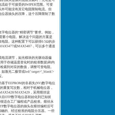
处于可接受的IWIPER范围。可变
以外可能没有其它电阻限制电流。但
电位器抽头的压降，这个压降限制了数
字电位器的“精密调节”要求。例如，
常常需要小电阻。解决这个问题的方案是
等效电阻。这种配置下可以获得0.5Ω的步
5477或MAX5487，可以多个通道
或电流调节，如光模块的光驱动器偏
(用于存储温度变化时的校准数据)和内
中检索到对应的数值，调整可变电阻。
ed/' target='_blank'>
应。
EEPROM的非易失(NV)数字电位
00次的重复写次数，相对于机械电位器，
MAX5428/MAX5429，采用熔丝设
R后OTP数字电位器初始化到已知状
TP很适合工厂编程或产品校准。熔丝永
OTP数字电位器的抽头在熔丝编程后可
精确的、经过校准的电阻分压器。一些