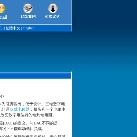
们
||
繁體中文
||
English
17
或作为引脚输出，便于设计。三端数字电
电阻是
双端电位器
，抽头和一个电阻串
以改变数字电位器的端到端电阻。
DAC)的定义。与DAC不同的是，
情况下不能驱动低阻负载。
器的抽头连接到低阻负载时，无论是可