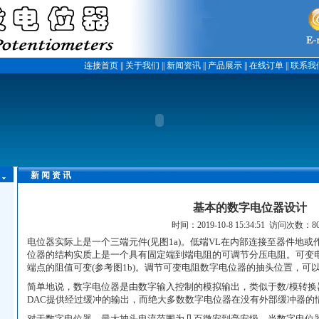
连接首页
||
关于我们
||
新闻资讯
||
产品展示
||
在线订单
||
联系我
新 闻 资 讯
基本的数字电位器设计
时间：2019-10-8 15:34:51 访问次数：80
电位器实际上是一个三端元件(见图1a)。低端VL在内部连接至器件地
位器的结构实质上是一个具有固定端到端电阻的可调节分压电阻。可变
端点的阻值可变(参考图1b)。调节可变电阻数字电位器的抽头位置，可
简单地说，数字电位器是由数字输入控制的模拟输出，类似于数/模转换器(
DAC提供经过缓冲的输出，而绝大多数数字电位器在没有外部缓冲器的
对于数字电位器，最大抽头电流范围为几百微安到毫安级。当数字电位