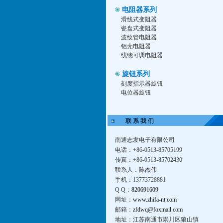
电阻器系列
滑线式变阻器
瓷盘式变阻器
波纹管电阻器
铝壳电阻器
线绕可调电阻器
旋钮系列
刻度指示器旋钮
电位器旋钮
联 系 我 们
南通志发电子有限公司
电话：+86-0513-85705199
传真：+86-0513-85702430
联系人：陈杰伟
手机：13773728881
Q Q：
820691609
网址：
www.zhifa-nt.com
邮箱：
zfdwq@foxmail.com
地址：江苏南通市崇川区狼山镇